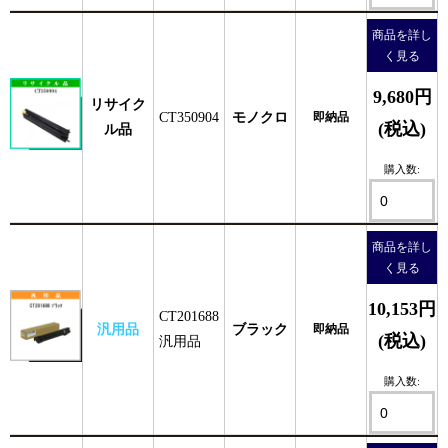
商品を詳し
く見る
9,680円
リサイク
CT350904
モノクロ
即納品
(税込)
ル品
購入数:
商品を詳し
く見る
10,153円
CT201688
汎用品
ブラック
即納品
(税込)
汎用品
購入数: