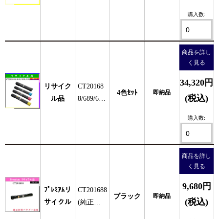
購入数:
商品を詳し
く見る
34,320円
リサイク
CT20168
4色ｾｯﾄ
即納品
(税込)
ル品
8/689/69
0/691 (4
購入数:
色ｾｯﾄ)
商品を詳し
く見る
9,680円
ﾌﾟﾚﾐｱﾑリ
CT201688
ブラック
即納品
(税込)
サイクル
(純正同
等ﾊﾟｳﾀﾞ