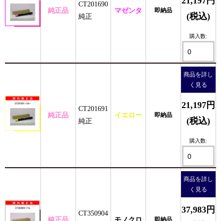
21,197円
CT201690
純正品
マゼンタ
即納品
(税込)
純正
購入数:
商品を詳し
く見る
21,197円
CT201691
純正品
イエロー
即納品
(税込)
純正
購入数:
商品を詳し
く見る
37,983円
CT350904
純正品
モノクロ
即納品