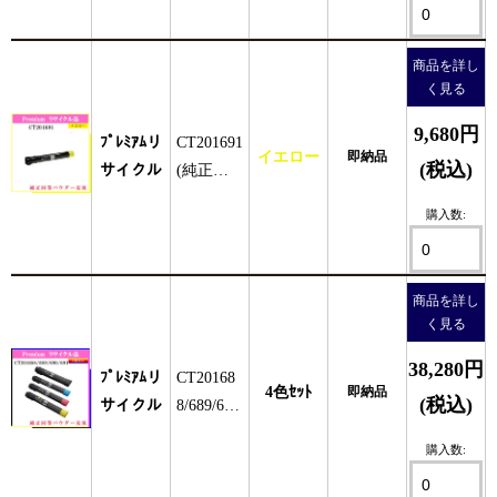
商品を詳し
く見る
9,680円
ﾌﾟﾚﾐｱﾑリ
CT201691
イエロー
即納品
(税込)
サイクル
(純正同
等ﾊﾟｳﾀﾞ
購入数:
ｰ)
商品を詳し
く見る
38,280円
ﾌﾟﾚﾐｱﾑリ
CT20168
4色ｾｯﾄ
即納品
(税込)
サイクル
8/689/69
0/691 (4
購入数:
色ｾｯﾄ)HQ