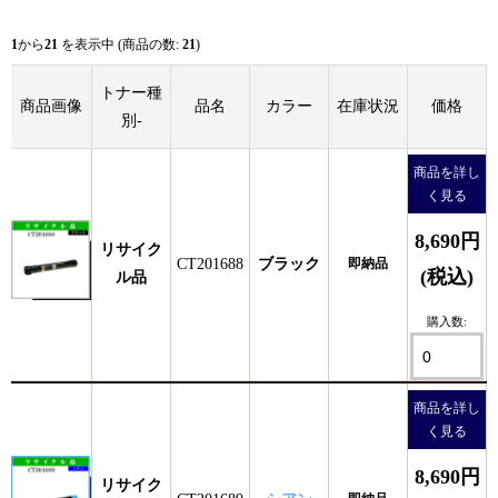
1
から
21
を表示中 (商品の数:
21
)
トナー種
商品画像
品名
カラー
在庫状況
価格
別-
商品を詳し
く見る
8,690円
リサイク
CT201688
ブラック
即納品
(税込)
ル品
購入数:
商品を詳し
く見る
8,690円
リサイク