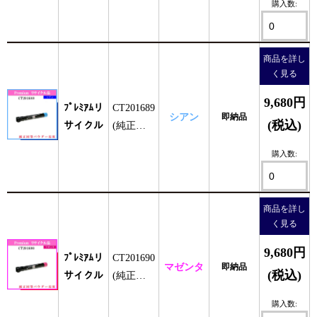
購入数:
ｰ)
商品を詳し
く見る
9,680円
ﾌﾟﾚﾐｱﾑリ
CT201689
シアン
即納品
(税込)
サイクル
(純正同
等ﾊﾟｳﾀﾞ
購入数:
ｰ)
商品を詳し
く見る
9,680円
ﾌﾟﾚﾐｱﾑリ
CT201690
マゼンタ
即納品
(税込)
サイクル
(純正同
等ﾊﾟｳﾀﾞ
購入数:
ｰ)