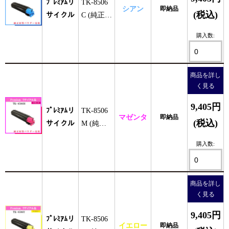
ﾌﾟﾚﾐｱﾑリ
TK-8506
シアン
即納品
(税込)
サイクル
C (純正同
等ﾊﾟｳﾀﾞ
購入数:
ｰ)
商品を詳し
く見る
9,405円
ﾌﾟﾚﾐｱﾑリ
TK-8506
マゼンタ
即納品
(税込)
サイクル
M (純正
同等ﾊﾟｳ
購入数:
ﾀﾞｰ)
商品を詳し
く見る
9,405円
ﾌﾟﾚﾐｱﾑリ
TK-8506
イエロー
即納品