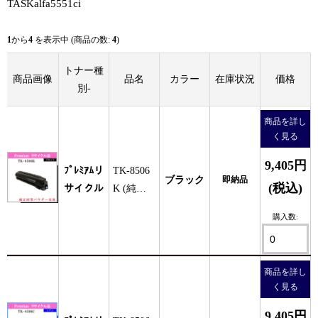
TASKalfa5551ci
1
から
4
を表示中 (商品の数:
4
)
トナー種
商品画像
品名
カラー
在庫状況
価格
別-
商品を詳し
く見る
9,405円
ﾌﾟﾚﾐｱﾑリ
TK-8506
ブラック
即納品
(税込)
サイクル
K (純正
同等ﾊﾟｳ
購入数:
ﾀﾞｰ)
商品を詳し
く見る
9,405円