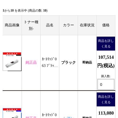
1
から
10
を表示中 (商品の数:
10
)
トナー種
商品画像
品名
カラー
在庫状況
価格
別-
商品を詳し
く見る
107,514
ｶｰﾄﾘｯｼﾞ0
純正品
ブラック
即納品
円(税込)
63 ﾌﾞﾗｯｸ
純正
購入数:
商品を詳し
く見る
113,080
ｶｰﾄﾘｯｼﾞ0