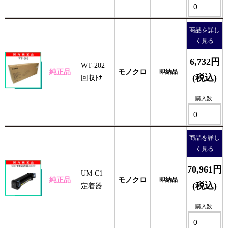
商品を詳し
く見る
6,732円
WT-202
純正品
モノクロ
即納品
(税込)
回収ﾄﾅｰ
ﾎﾞｯｸｽ 純
購入数:
正
商品を詳し
く見る
70,961円
UM-C1
純正品
モノクロ
即納品
(税込)
定着器ユ
ニット 純
購入数:
正