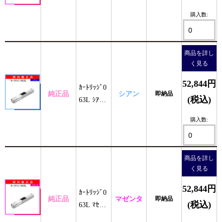
純正
購入数:
商品を詳し
く見る
52,844円
ｶｰﾄﾘｯｼﾞ0
純正品
シアン
即納品
(税込)
63L ｼｱﾝ
純正
購入数:
商品を詳し
く見る
52,844円
ｶｰﾄﾘｯｼﾞ0
純正品
マゼンタ
即納品
(税込)
63L ﾏｾﾞﾝ
ﾀ 純正