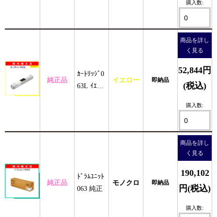
購入数:
商品を詳し
く見る
52,844円
ｶｰﾄﾘｯｼﾞ0
純正品
イエロー
即納品
(税込)
63L ｲｴﾛｰ
純正
購入数:
商品を詳し
く見る
190,102
ﾄﾞﾗﾑﾕﾆｯﾄ
純正品
モノクロ
即納品
円(税込)
063 純正
購入数: