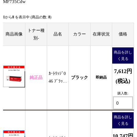
MF735Cdw
1
から
8
を表示中 (商品の数:
8
)
トナー種
商品画像
品名
カラー
在庫状況
価格
別-
商品を詳し
く見る
7,612円
ｶｰﾄﾘｯｼﾞ0
純正品
ブラック
即納品
(税込)
46 ﾌﾞﾗｯｸ
純正
購入数:
商品を詳し
く見る
10,747円