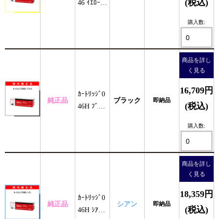
(税込)
46 ｲｴﾛｰ
純正
購入数:
商品を詳し
く見る
16,709円
ｶｰﾄﾘｯｼﾞ0
純正品
ブラック
即納品
(税込)
46H ﾌﾞﾗｯ
ｸ 純正
購入数:
商品を詳し
く見る
18,359円
ｶｰﾄﾘｯｼﾞ0
純正品
シアン
即納品
(税込)
46H ｼｱﾝ