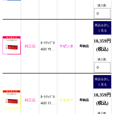
純正
購入数:
商品を詳し
く見る
18,359円
ｶｰﾄﾘｯｼﾞ0
純正品
マゼンタ
即納品
(税込)
46H ﾏｾﾞﾝ
ﾀ 純正
購入数:
商品を詳し
く見る
18,359円
ｶｰﾄﾘｯｼﾞ0
純正品
イエロー
即納品
(税込)
46H ｲｴﾛｰ
純正
購入数: