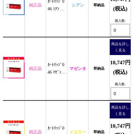
ｶｰﾄﾘｯｼﾞ0
純正品
シアン
即納品
(税込)
46 ｼｱﾝ 純
正
購入数:
商品を詳し
く見る
10,747円
ｶｰﾄﾘｯｼﾞ0
純正品
マゼンタ
即納品
(税込)
46 ﾏｾﾞﾝﾀ
純正
購入数:
商品を詳し
く見る
10,747円
ｶｰﾄﾘｯｼﾞ0
純正品
イエロー
即納品