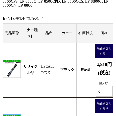
8300CPS, LP-8500C, LP-8500CPD, LP-8500CCS, LP-8800C, LP-
8800CN, LP-8800
1
から
4
を表示中 (商品の数:
4
)
トナー種
商品画像
品名
カラー
在庫状況
価格
別-
商品を詳し
く見る
4,510円
リサイク
LPCA3E
ブラック
即納品
(税込)
ル品
TC2K
購入数:
商品を詳し
く見る